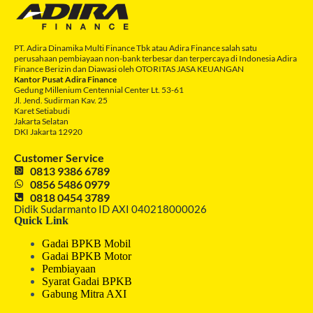
PT. Adira Dinamika Multi Finance Tbk atau Adira Finance salah satu
perusahaan pembiayaan non-bank terbesar dan terpercaya di Indonesia Adira
Finance Berizin dan Diawasi oleh OTORITAS JASA KEUANGAN
Kantor Pusat Adira Finance
Gedung Millenium Centennial Center Lt. 53-61
Jl. Jend. Sudirman Kav. 25
Karet Setiabudi
Jakarta Selatan
DKI Jakarta 12920
Customer Service
0813 9386 6789
0856 5486 0979
0818 0454 3789
Didik Sudarmanto ID AXI 040218000026
Quick Link
Gadai BPKB Mobil
Gadai BPKB Motor
Pembiayaan
Syarat Gadai BPKB
Gabung Mitra AXI