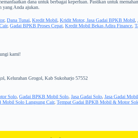
memanfaatkan dana untuk berbagai keperluan. Pastikan untuk memahami
n yang Anda ajukan.
or
,
Dana Tunai
,
Kredit Mobil
,
Kridit Motor, Jasa Gadai BPKB Mobil
,
Cair
,
Gadai BPKB Proses Cepat
,
Kredit Mobil Bekas Adira Finance
,
T
ungi kami!
gol, Kelurahan Grogol, Kab Sukoharjo 57552
tor Solo
,
Gadai BPKB Mobil Solo
,
Jasa Gadai Solo
,
Jasa Gadai Mobil
Mobil Solo Langsung Cair
,
Tempat Gadai BPKB Mobil & Motor Sol