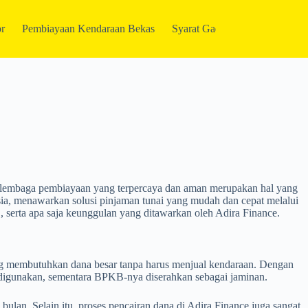
r
Pembiayaan Kendaraan Bekas
Syarat Gadai BPKB
Gabun
 lembaga pembiayaan yang terpercaya dan aman merupakan hal yang
esia, menawarkan solusi pinjaman tunai yang mudah dan cepat melalui
serta apa saja keunggulan yang ditawarkan oleh Adira Finance.
g membutuhkan dana besar tanpa harus menjual kendaraan. Dengan
 digunakan, sementara BPKB-nya diserahkan sebagai jaminan.
ulan. Selain itu, proses pencairan dana di Adira Finance juga sangat