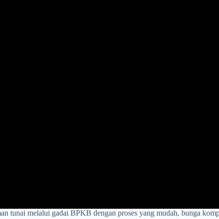
an tunai melalui gadai BPKB dengan proses yang mudah, bunga kompet