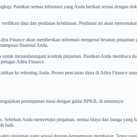
lengkap. Pastikan semua informasi yang Anda berikan sesuai dengan d
 verifikasi data dan penilaian kendaraan. Penilaian ini akan menentuk
ak Adira Finance akan memberikan informasi mengenai besaran pinjaman 
emampuan finansial Anda.
nta untuk menandatangani kontrak pinjaman. Pastikan Anda membaca d
petugas Adira Finance.
icairkan ke rekening Anda. Proses pencairan dana di Adira Finance u
engajukan peminjaman tunai dengan gadai BPKB, di antaranya:
n. Sebelum Anda menyetujui pinjaman, semua biaya dan bunga yang har
h baik.
a waktu pinjaman yang sesuai dengan kemampuan membayar. Tenor yang 