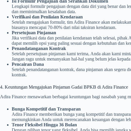
Isi Formulir Pengajuan dan Serahkan Dokumen
Lengkapi formulir pengajuan dengan data diri yang benar dan 
dan meminimalkan kesalahan data.
Verifikasi dan Penilaian Kendaraan
Setelah mengajukan formulir, tim Adira Finance akan melakukan
biasanya mencapai 70-80% dari nilai taksiran kendaraan.
Persetujuan Pinjaman
Jika verifikasi data dan penilaian kendaraan telah selesai, pih
dapat memilih opsi yang paling sesuai dengan kebutuhan dan k
Penandatanganan Kontrak
Setelah persetujuan pinjaman kami terima, Anda akan kami mi
Jangan ragu untuk menanyakan hal-hal yang belum jelas kepada 
Pencairan Dana
Setelah penandatanganan kontrak, dana pinjaman akan segera d
kontrak.
4. Keuntungan Mengajukan Pinjaman Gadai BPKB di Adira Finance
Adira Finance menawarkan berbagai keuntungan bagi nasabah yang m
Bunga Kompetitif dan Transparan
Adira Finance memberikan bunga yang kompetitif dan transpara
memungkinkan Anda untuk merencanakan keuangan dengan lebi
Tenor Fleksibel Hingga 36 Bulan
Dengan pilihan tenor yang fleksibel, Anda bisa memilih jangk