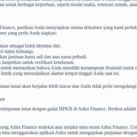
 untuk berbagai keperluan, seperti modal usaha, renovasi rumah, atau
Finance, pastikan Anda menyiapkan semua dokumen yang kami perlu
men yang perlu Anda siapkan:
an sebagai bukti identitas diri.
i status keluarga.
n jaminan harus asli dan atas nama pribadi.
lampirkan untuk verifikasi kendaraan.
 untuk memastikan bahwa Anda memiliki kemampuan finansial untuk m
g listrik yang menunjukkan alamat tempat tinggal Anda saat ini.
an tunai akan berjalan lebih lancar dan Anda tidak perlu mengulang
nce
minjaman tunai dengan gadai BPKB di Adira Finance. Berikut adalah l
g Adira Finance terdekat atau melalui situs resmi Adira Finance. Unt
a bisa menggunakan aplikasi Adira untuk mengajukan pinjaman dengan