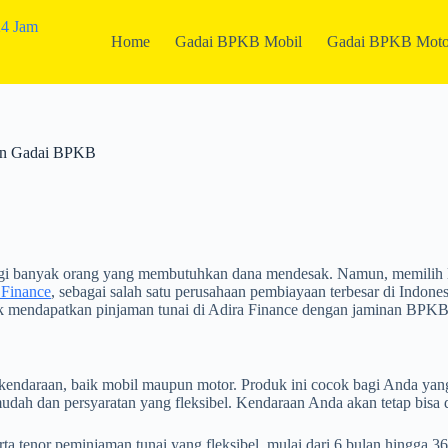
Home
Gadai BPKB Mobil
Gadai BPKB Moto
gan Gadai BPKB
 bagi banyak orang yang membutuhkan dana mendesak. Namun, memilih
 Finance
, sebagai salah satu perusahaan pembiayaan terbesar di Indon
k mendapatkan pinjaman tunai di Adira Finance dengan jaminan BPKB, 
ndaraan, baik mobil maupun motor. Produk ini cocok bagi Anda yan
dah dan persyaratan yang fleksibel. Kendaraan Anda akan tetap bisa
tenor peminjaman tunai yang fleksibel, mulai dari 6 bulan hingga 36 b