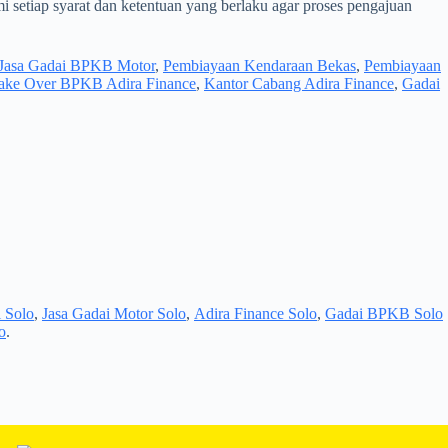
 setiap syarat dan ketentuan yang berlaku agar proses pengajuan
Jasa Gadai BPKB Motor
,
Pembiayaan Kendaraan Bekas
,
Pembiayaan
ake Over BPKB Adira Finance
,
Kantor Cabang Adira Finance
,
Gadai
 Solo
,
Jasa Gadai Motor Solo
,
Adira Finance Solo
,
Gadai BPKB Solo
o
.