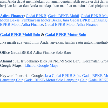
atas, Anda dapat mengajukan pinjaman dengan lebih percaya diri dan 
berjalan lancar dan Anda mendapatkan manfaat maksimal dari pinjama
Adira Finance
:
Gadai BPKB
,
Gadai BPKB Mobil
,
Gadai BPKB Mot
Mobil Bekas
,
Pembiayaan Motor Bekas
,
Jasa Gadai BPKB Langsung 
BPKB Mobil Adira Finance
,
Gadai BPKB Motor Adira Finance
Gadai BPKB Mobil Solo
&
Gadai BPKB Motor Solo
Jika masih ada yang ingin Anda tanyakan, jangan ragu untuk menghub
Office Gadai BPKB
Adira Finance Solo Baru
Alamat :
JL. Ir Soekarno Blok JA No.7-9 Solo Baru, Kecamatan Gro
Google Maps :
Lihat di Google Maps
Keyword Pencarian Google:
Jasa Gadai BPKB Solo
,
Gadai BPKB Mo
Langsung Cair
,
Gadai BPKB Motor Solo Langsung Cair
,
Gadai BPKB 