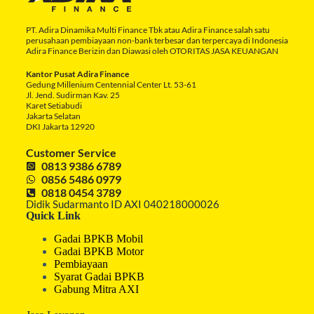
PT. Adira Dinamika Multi Finance Tbk atau Adira Finance salah satu
perusahaan pembiayaan non-bank terbesar dan terpercaya di Indonesia
Adira Finance Berizin dan Diawasi oleh OTORITAS JASA KEUANGAN
Kantor Pusat Adira Finance
Gedung Millenium Centennial Center Lt. 53-61
Jl. Jend. Sudirman Kav. 25
Karet Setiabudi
Jakarta Selatan
DKI Jakarta 12920
Customer Service
0813 9386 6789
0856 5486 0979
0818 0454 3789
Didik Sudarmanto ID AXI 040218000026
Quick Link
Gadai BPKB Mobil
Gadai BPKB Motor
Pembiayaan
Syarat Gadai BPKB
Gabung Mitra AXI