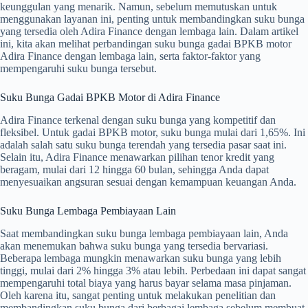
keunggulan yang menarik. Namun, sebelum memutuskan untuk
menggunakan layanan ini, penting untuk membandingkan suku bunga
yang tersedia oleh Adira Finance dengan lembaga lain. Dalam artikel
ini, kita akan melihat perbandingan suku bunga gadai BPKB motor
Adira Finance dengan lembaga lain, serta faktor-faktor yang
mempengaruhi suku bunga tersebut.
Suku Bunga Gadai BPKB Motor di Adira Finance
Adira Finance terkenal dengan suku bunga yang kompetitif dan
fleksibel. Untuk gadai BPKB motor, suku bunga mulai dari 1,65%. Ini
adalah salah satu suku bunga terendah yang tersedia pasar saat ini.
Selain itu, Adira Finance menawarkan pilihan tenor kredit yang
beragam, mulai dari 12 hingga 60 bulan, sehingga Anda dapat
menyesuaikan angsuran sesuai dengan kemampuan keuangan Anda.
Suku Bunga Lembaga Pembiayaan Lain
Saat membandingkan suku bunga lembaga pembiayaan lain, Anda
akan menemukan bahwa suku bunga yang tersedia bervariasi.
Beberapa lembaga mungkin menawarkan suku bunga yang lebih
tinggi, mulai dari 2% hingga 3% atau lebih. Perbedaan ini dapat sangat
mempengaruhi total biaya yang harus bayar selama masa pinjaman.
Oleh karena itu, sangat penting untuk melakukan penelitian dan
membandingkan suku bunga dari berbagai lembaga sebelum membuat