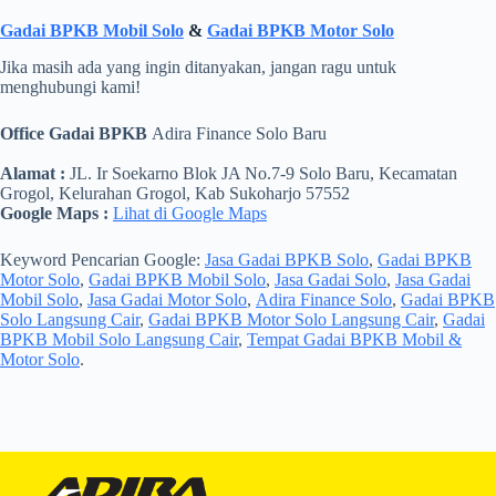
Gadai BPKB Mobil Solo
&
Gadai BPKB Motor Solo
Jika masih ada yang ingin ditanyakan, jangan ragu untuk
menghubungi kami!
Office Gadai BPKB
Adira Finance Solo Baru
Alamat :
JL. Ir Soekarno Blok JA No.7-9 Solo Baru, Kecamatan
Grogol, Kelurahan Grogol, Kab Sukoharjo 57552
Google Maps :
Lihat di Google Maps
Keyword Pencarian Google:
Jasa Gadai BPKB Solo
,
Gadai BPKB
Motor Solo
,
Gadai BPKB Mobil Solo
,
Jasa Gadai Solo
,
Jasa Gadai
Mobil Solo
,
Jasa Gadai Motor Solo
,
Adira Finance Solo
,
Gadai BPKB
Solo Langsung Cair
,
Gadai BPKB Motor Solo Langsung Cair
,
Gadai
BPKB Mobil Solo Langsung Cair
,
Tempat Gadai BPKB Mobil &
Motor Solo
.