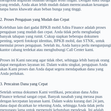
mengelola angsuran bulanan dengan lebih ringan. Dengan suku bunga
yang rendah, Anda akan lebih mudah dalam merencanakan keuangan
tanpa harus khawatir akan beban bunga yang tinggi.
2. Proses Pengajuan yang Mudah dan Cepat
Kelebihan lain dari gadai BPKB mobil Adira Finance adalah proses
pengajuan yang mudah dan cepat. Anda tidak perlu menghadapi
banyak tahapan yang rumit. Cukup siapkan beberapa dokumen
penting, seperti fotokopi identitas, BPKB mobil, dan STNK, untuk
memulai proses pengajuan. Setelah itu, Anda hanya perlu mengunjungi
kantor cabang terdekat atau menghubungi Call Center kami.
Proses ini Kami rancang agar tidak ribet, sehingga lebih banyak orang
dapat mengakses layanan ini. Dalam waktu singkat, pengajuan Anda
akan Kami proses dan Anda dapat segera mendapatkan dana yang
Anda perlukan.
3. Pencairan Dana yang Cepat
Setelah semua dokumen Kami verifikasi, pencairan dana Adira
Finance terkenal sangat cepat. Banyak nasabah yang merasa puas
dengan kecepatan layanan kami. Dalam waktu kurang dari 24 jam,
dana dapat dicairkan ke rekening Anda, sehingga Anda tidak perlu
menunggu lama untuk memenuhi kebutuhan mendesak. Ini adalah