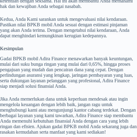
ketentuan dengan seksama. Hal ini akan membantu Anda memahami
hak dan kewajiban Anda sebagai nasabah.
Kedua, Anda Kami sarankan untuk mengevaluasi nilai kendaraan.
Pastikan nilai BPKB mobil Anda sesuai dengan estimasi pinjaman
yang akan Anda terima. Dengan mengetahui nilai kendaraan, Anda
dapat menghindari kemungkinan kerugian kedepannya.
Kesimpulan
Gadai BPKB mobil Adira Finance menawarkan banyak keuntungan,
mulai dari suku bunga ringan yang mulai dari 0,65%, hingga proses
pengajuan yang mudah dan pencairan dana yang cepat. Dengan
perlindungan asuransi yang lengkap, jaringan pembayaran yang luas,
serta dukungan layanan pelanggan yang profesional, Adira Finance
siap menjadi solusi finansial Anda.
Jika Anda memerlukan dana untuk keperluan mendesak atau ingin
mengelola keuangan dengan lebih baik, jangan ragu untuk
menghubungi kami atau mengunjungi kantor cabang terdekat. Dengan
berbagai layanan yang kami tawarkan, Adira Finance siap membantu
Anda memenuhi kebutuhan finansial Anda dengan cara yang lebih
ringan dan efisien. Ajukan gadai BPKB mobil Anda sekarang juga dan
rasakan kemudahan serta manfaat yang kami sediakan!