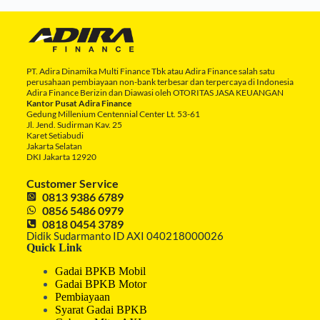
PT. Adira Dinamika Multi Finance Tbk atau Adira Finance salah satu
perusahaan pembiayaan non-bank terbesar dan terpercaya di Indonesia
Adira Finance Berizin dan Diawasi oleh OTORITAS JASA KEUANGAN
Kantor Pusat Adira Finance
Gedung Millenium Centennial Center Lt. 53-61
Jl. Jend. Sudirman Kav. 25
Karet Setiabudi
Jakarta Selatan
DKI Jakarta 12920
Customer Service
0813 9386 6789
0856 5486 0979
0818 0454 3789
Didik Sudarmanto ID AXI 040218000026
Quick Link
Gadai BPKB Mobil
Gadai BPKB Motor
Pembiayaan
Syarat Gadai BPKB