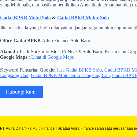
yang lebih baik, dan pastikan pendidikan Anda tidak terhambat oleh mas
Gadai BPKB Mobil Solo
&
Gadai BPKB Motor Solo
Jika masih ada yang ingin ditanyakan, jangan ragu untuk menghubung
Office Gadai BPKB
Adira Finance Solo Baru
Alamat :
JL. Ir Soekarno Blok JA No.7-9 Solo Baru, Kecamatan Gro
Google Maps :
Lihat di Google Maps
Keyword Pencarian Google:
Jasa Gadai BPKB Solo
,
Gadai BPKB Mo
Langsung Cair
,
Gadai BPKB Motor Solo Langsung Cair
,
Gadai BPKB 
Hubungi Kami
PT. Adira Dinamika Multi Finance Tbk atau Adira Finance salah satu perusahaa