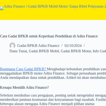
Skip
to
content
Cara Gadai BPKB untuk Keperluan Pendidikan di Adira Finance
Gadai BPKB Adira Finance
02/10/2024
Dana Tunai
,
Gadai BPKB Mobil
,
Gadai BPKB Motor
,
Info Gad
Bagimana Cara Gadai BPKB?
Menghadapi kebutuhan pendidikan yang 
menggadaikan BPKB motor Adira Finance. Sebagai perusahaan pembiay
Anda mendapatkan dana untuk pendidikan. Artikel ini akan membahas
Kenapa Memilih Adira Finance?
Sebelum membahas cara pengajuan, penting untuk mengetahui mengapa A
memberikan jaminan keamanan dan kenyamanan bagi nasabah. Fasilitas
beberapa alasan mengapa Adira Finance menjadi pilihan utama: