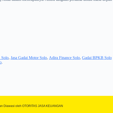
 Solo
,
Jasa Gadai Motor Solo
,
Adira Finance Solo
,
Gadai BPKB Solo
o
.
zin dan Diawasi oleh OTORITAS JASA KEUANGAN