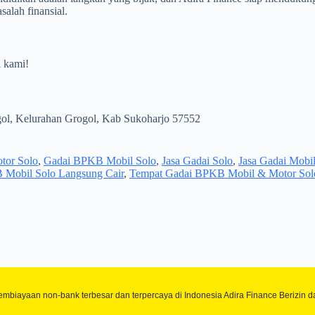
alah finansial.
i kami!
gol, Kelurahan Grogol, Kab Sukoharjo 57552
tor Solo
,
Gadai BPKB Mobil Solo
,
Jasa Gadai Solo
,
Jasa Gadai Mobil
Mobil Solo Langsung Cair
,
Tempat Gadai BPKB Mobil & Motor Sol
n pembiayaan non-bank terbesar dan terpercaya di Indonesia Adira Finance Beri