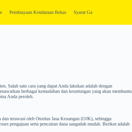
r
Pembiayaan Kendaraan Bekas
Syarat Gadai BPKB
Gabun
ien. Salah satu cara yang dapat Anda lakukan adalah dengan
nawarkan berbagai kemudahan dan keuntungan yang akan membantu
isa Anda peroleh.
 dan terawasi oleh Otoritas Jasa Keuangan (OJK), sehingga
es pengajuan serta pencairan dana sangatlah mudah. Berikut adalah