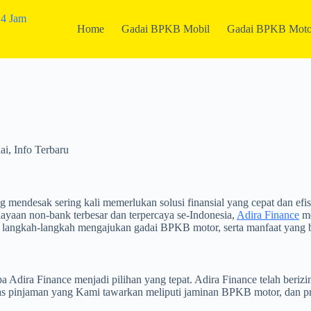
Home
Gadai BPKB Mobil
Gadai BPKB Moto
ai
,
Info Terbaru
mendesak sering kali memerlukan solusi finansial yang cepat dan efis
aan non-bank terbesar dan terpercaya se-Indonesia,
Adira Finance
me
 langkah-langkah mengajukan gadai BPKB motor, serta manfaat yang b
dira Finance menjadi pilihan yang tepat. Adira Finance telah berizin
 pinjaman yang Kami tawarkan meliputi jaminan BPKB motor, dan pros