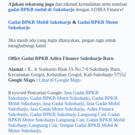
Ajukan sekarang juga
dan nikmati kemudahan serta manfaat
gadai BPKB mobil di Sukoharjo
dengan ADIRA Finance!
Gadai BPKB Mobil Sukoharjo
&
Gadai BPKB Motor
Sukoharjo
Jika masih ada yang ingin ditanyakan, jangan ragu untuk
menghubungi kami!
Office Gadai BPKB Adira Finance Sukoharjo Baru
Alamat :
JL. Ir Soekarno Blok JA No.7-9 Sukoharjo Baru,
Kecamatan Grogol, Kelurahan Grogol, Kab Sukoharjo 57552
Google Maps :
Lihat di Google Maps
Keyword Pencarian Google:
Jasa Gadai BPKB
Sukoharjo
,
Gadai BPKB Motor Sukoharjo
,
Gadai BPKB
Mobil Sukoharjo
,
Jasa Gadai Sukoharjo
,
Jasa Gadai Mobil
Sukoharjo
,
Jasa Gadai Motor Sukoharjo
,
Adira Finance
Sukoharjo
,
Gadai BPKB Sukoharjo Langsung Cair
,
Gadai
BPKB Motor Sukoharjo Langsung Cair
,
Gadai BPKB Mobil
Sukoharjo Langsung Cair
,
Tempat Gadai BPKB Mobil &
Motor Sukoharjo
.