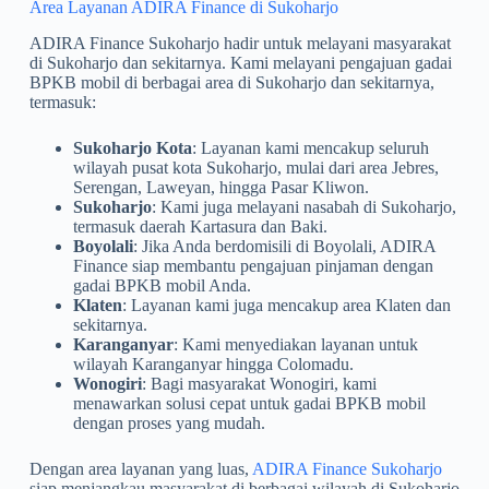
Area Layanan ADIRA Finance di Sukoharjo
ADIRA Finance Sukoharjo hadir untuk melayani masyarakat
di Sukoharjo dan sekitarnya. Kami melayani pengajuan gadai
BPKB mobil di berbagai area di Sukoharjo dan sekitarnya,
termasuk:
Sukoharjo Kota
: Layanan kami mencakup seluruh
wilayah pusat kota Sukoharjo, mulai dari area Jebres,
Serengan, Laweyan, hingga Pasar Kliwon.
Sukoharjo
: Kami juga melayani nasabah di Sukoharjo,
termasuk daerah Kartasura dan Baki.
Boyolali
: Jika Anda berdomisili di Boyolali, ADIRA
Finance siap membantu pengajuan pinjaman dengan
gadai BPKB mobil Anda.
Klaten
: Layanan kami juga mencakup area Klaten dan
sekitarnya.
Karanganyar
: Kami menyediakan layanan untuk
wilayah Karanganyar hingga Colomadu.
Wonogiri
: Bagi masyarakat Wonogiri, kami
menawarkan solusi cepat untuk gadai BPKB mobil
dengan proses yang mudah.
Dengan area layanan yang luas,
ADIRA Finance Sukoharjo
siap menjangkau masyarakat di berbagai wilayah di Sukoharjo