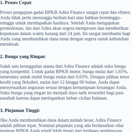
1.
Proses Cepat
:
Proses pengajuan gadai BPKB Adira Finance sangat cepat dan efisien.
Anda tidak perlu menunggu berhari-hari atau bahkan berminggu-
minggu untuk mendapatkan hasilnya. Setelah Anda mengajukan
permohonan, tim dari Adira akan segera memproses dan memberikan
keputusan dalam waktu kurang dari 24 jam. Ini sangat membantu bagi
Anda yang membutuhkan dana tunai dengan segera untuk kebutuhan
mendesak.
2. Bunga yang Ringan
:
Salah satu keunggulan utama dari Adira Finance adalah suku bunga
yang kompetitif. Untuk gadai BPKB motor, bunga mulai dari 1,65%,
sementara untuk mobil bunga mulai dari 0,65%. Dengan pilihan tenor
kredit yang fleksibel, mulai dari 12 hingga 60 bulan, Anda dapat
menyesuaikan angsuran sesuai dengan kemampuan keuangan Anda.
Suku bunga yang ringan ini menjadi daya tarik tersendiri bagi para
nasabah karena dapat meringankan beban cicilan bulanan.
3. Pinjaman Tinggi:
Jika Anda membutuhkan dana dalam jumlah besar, Adira Finance
adalah pilihan tepat. Nominal pinjaman yang ada berdasarkan nilai
jaminan BPKB Anda relatif lebih tinggi dari lembaga pembiayaan