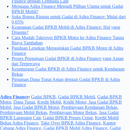
Finance dengan Lembaga Lain
Mengapa Adira Finance Menjadi Pilihan Utama untuk Gadai
BPKB Mobil?
Suku Bunga Ringan untuk Gadai di Adira Finance: Mulai dari
0,65%
Keamanan Gadai BPKB Mobil di Adira Finance: Hal yang
Dijamin?
Cara Mudah Takeover BPKB Motor ke Adira Finance Tanpa
Biaya Tambahan
Panduan Lengkap Mengajukan Gadai BPKB Motor di Adira
Finance
Proses Pengajuan Gadai BPKB di Adira Finance yang Aman
dan Terpercaya
Keuntungan Gadai BPKB di Adira Finance untuk Kendaraan
Bekas
Pinjaman Dana Tunai Aman dengan Gadai BPKB di Adira
Finance
Adira Finance
:
Gadai BPKB
,
Gadai BPKB Mobil
,
Gadai BPKB
Motor
,
Dana Tunai
,
Kredit Mobil
,
Kridit Motor, Jasa Gadai BPKB
Mobil
,
Jasa Gadai BPKB Motor
,
Pembiayaan Kendaraan Bekas
,
Pembiayaan Mobil Bekas
,
Pembiayaan Motor Bekas
,
Jasa Gadai
BPKB Langsung Cair
,
Gadai BPKB Proses Cepat
,
Kredit Mobil
Bekas Adira Finance
,
Take Over BPKB Adira Finance
,
Kantor
Cabang Adira Finance
,
Gadai BPKB Mobil Adira Finance
,
Gadai