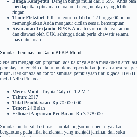
Bunga Kompetitif
: Dengan bunga mulai dari 0,65%, Anda bisa
mendapatkan pinjaman dana tunai dengan biaya yang lebih
ringan.
Tenor Fleksibel
: Pilihan tenor mulai dari 12 hingga 60 bulan,
memungkinkan Anda mengatur cicilan sesuai kemampuan.
Keamanan Terjamin
: BPKB Anda tersimpan dengan aman
dan diawasi oleh OJK, sehingga tidak perlu khawatir selama
masa pinjaman.
Simulasi Pembiayaan Gadai BPKB Mobil
Sebelum mengajukan pinjaman, ada baiknya Anda melakukan simulasi
pembiayaan terlebih dahulu untuk memperkirakan jumlah angsuran per
bulan. Berikut adalah contoh simulasi pembiayaan untuk gadai BPKB
mobil Adira Finance:
Merek Mobil
: Toyota Calya G 1.2 MT
Tahun
: 2017
Total Pembiayaan
: Rp 70.000.000
Tenor
: 24 Bulan
Estimasi Angsuran Per Bulan
: Rp 3.778.000
Simulasi ini bersifat estimasi. Jumlah angsuran sebenarnya akan
bergantung pada nilai kendaraan yang menjadi jaminan dan suku