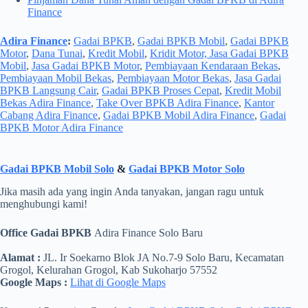
Finance
Adira Finance
:
Gadai BPKB
,
Gadai BPKB Mobil
,
Gadai BPKB
Motor
,
Dana Tunai
,
Kredit Mobil
,
Kridit Motor, Jasa Gadai BPKB
Mobil
,
Jasa Gadai BPKB Motor
,
Pembiayaan Kendaraan Bekas
,
Pembiayaan Mobil Bekas
,
Pembiayaan Motor Bekas
,
Jasa Gadai
BPKB Langsung Cair
,
Gadai BPKB Proses Cepat
,
Kredit Mobil
Bekas Adira Finance
,
Take Over BPKB Adira Finance
,
Kantor
Cabang Adira Finance
,
Gadai BPKB Mobil Adira Finance
,
Gadai
BPKB Motor Adira Finance
Gadai BPKB Mobil Solo
&
Gadai BPKB Motor Solo
Jika masih ada yang ingin Anda tanyakan, jangan ragu untuk
menghubungi kami!
Office Gadai BPKB
Adira Finance Solo Baru
Alamat :
JL. Ir Soekarno Blok JA No.7-9 Solo Baru, Kecamatan
Grogol, Kelurahan Grogol, Kab Sukoharjo 57552
Google Maps :
Lihat di Google Maps