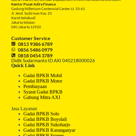
Kantor Pusat Adira Finance
Gedung Millenium Centennial Center Lt. 53-61
Jl. Jend. Sudirman Kav. 25
Karet Setiabudi
Jakarta Selatan
DKI Jakarta 12920
Customer Service
0813 9386 6789
0856 5486 0979
0818 0454 3789
Didik Sudarmanto ID AXI 040218000026
Quick Link
Gadai BPKB Mobil
Gadai BPKB Motor
Pembiayaan
Syarat Gadai BPKB
Gabung Mitra AXI
Jasa Layanan
Gadai BPKB Solo
Gadai BPKB Boyolali
Gadai BPKB Sukoharjo
Gadai BPKB Karanganyar
Gadai BPKB Sragen