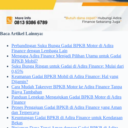
Baca Artikel Lainnya:
Perbandingan Suku Bunga Gadai BPKB Motor di Adira
Finance dengan Lembaga Lain
Mengapa Adira Finance Menjadi Pilihan Utama untuk Gadai
BPKB Mobil?
Suku Bunga Ringan untuk Gadai di Adira Finance: Mulai dari
0,65%
Keamanan Gadai BPKB Mobil di Adira Finance: Hal yang
Dijamin?
Cara Mudah Takeover BPKB Motor ke Adira Finance Tanpa
Biaya Tambahan
Panduan Lengkap Mengajukan Gadai BPKB Motor di Adira
Finance
Proses Pengajuan Gadai BPKB di Adira Finance yang Aman
dan Terpercaya
Keuntungan Gadai BPKB di Adira Finance untuk Kendaraan
Bekas
Pinjaman Dana Tunai Aman dengan Gadai BPKB di Adira