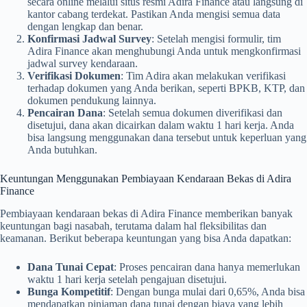
secara online melalui situs resmi Adira Finance atau langsung di
kantor cabang terdekat. Pastikan Anda mengisi semua data
dengan lengkap dan benar.
Konfirmasi Jadwal Survey
: Setelah mengisi formulir, tim
Adira Finance akan menghubungi Anda untuk mengkonfirmasi
jadwal survey kendaraan.
Verifikasi Dokumen
: Tim Adira akan melakukan verifikasi
terhadap dokumen yang Anda berikan, seperti BPKB, KTP, dan
dokumen pendukung lainnya.
Pencairan Dana
: Setelah semua dokumen diverifikasi dan
disetujui, dana akan dicairkan dalam waktu 1 hari kerja. Anda
bisa langsung menggunakan dana tersebut untuk keperluan yang
Anda butuhkan.
Keuntungan Menggunakan Pembiayaan Kendaraan Bekas di Adira
Finance
Pembiayaan kendaraan bekas di Adira Finance memberikan banyak
keuntungan bagi nasabah, terutama dalam hal fleksibilitas dan
keamanan. Berikut beberapa keuntungan yang bisa Anda dapatkan:
Dana Tunai Cepat
: Proses pencairan dana hanya memerlukan
waktu 1 hari kerja setelah pengajuan disetujui.
Bunga Kompetitif
: Dengan bunga mulai dari 0,65%, Anda bisa
mendapatkan pinjaman dana tunai dengan biaya yang lebih