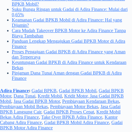
BPKB Mobil?
Suku Bunga Ringan untuk Gadai di Adira Finance: Mulai dari
0,65%
Keamanan Gadai BPKB Mobil di Adira Finance: Hal yang
Dijamin?
Cara Mudah Takeover BPKB Motor ke Adira Finance Tanpa
Biaya Tambahan
Panduan Lengkap Mengajukan Gadai BPKB Motor di Adira
Finance
Proses Pengajuan Gadai BPKB di Adira Finance yang Aman
dan Terpercaya
Keuntungan Gadai BPKB di Adira Finance untuk Kendaraan
Bekas
Pinjaman Dana Tunai Aman dengan Gadai BPKB di Adira
Finance
Adira Finance
:
Gadai BPKB
,
Gadai BPKB Mobil
,
Gadai BPKB
Motor
,
Dana Tunai
,
Kredit Mobil
,
Kridit Motor, Jasa Gadai BPKB
Mobil
,
Jasa Gadai BPKB Motor
,
Pembiayaan Kendaraan Bekas
,
Pembiayaan Mobil Bekas
,
Pembiayaan Motor Bekas
,
Jasa Gadai
BPKB Langsung Cair
,
Gadai BPKB Proses Cepat
,
Kredit Mobil
Bekas Adira Finance
,
Take Over BPKB Adira Finance
,
Kantor
Cabang Adira Finance
,
Gadai BPKB Mobil Adira Finance
,
Gadai
BPKB Motor Adira Finance