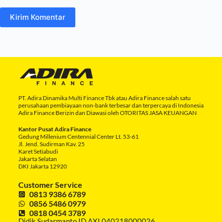
Kirim Komentar
PT. Adira Dinamika Multi Finance Tbk atau Adira Finance salah satu
perusahaan pembiayaan non-bank terbesar dan terpercaya di Indonesia
Adira Finance Berizin dan Diawasi oleh OTORITAS JASA KEUANGAN
Kantor Pusat Adira Finance
Gedung Millenium Centennial Center Lt. 53-61
Jl. Jend. Sudirman Kav. 25
Karet Setiabudi
Jakarta Selatan
DKI Jakarta 12920
Customer Service
0813 9386 6789
0856 5486 0979
0818 0454 3789
Didik Sudarmanto ID AXI 040218000026