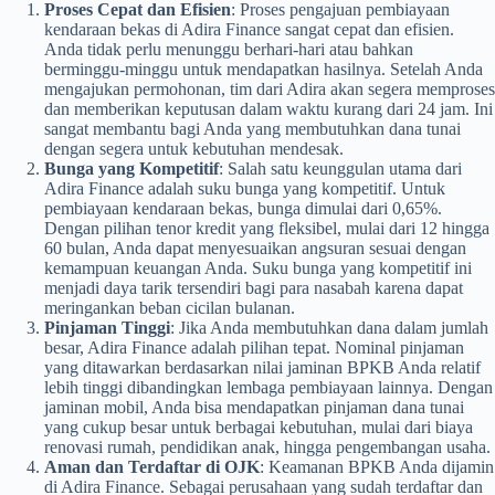
Proses Cepat dan Efisien
: Proses pengajuan pembiayaan
kendaraan bekas di Adira Finance sangat cepat dan efisien.
Anda tidak perlu menunggu berhari-hari atau bahkan
berminggu-minggu untuk mendapatkan hasilnya. Setelah Anda
mengajukan permohonan, tim dari Adira akan segera memproses
dan memberikan keputusan dalam waktu kurang dari 24 jam. Ini
sangat membantu bagi Anda yang membutuhkan dana tunai
dengan segera untuk kebutuhan mendesak.
Bunga yang Kompetitif
: Salah satu keunggulan utama dari
Adira Finance adalah suku bunga yang kompetitif. Untuk
pembiayaan kendaraan bekas, bunga dimulai dari 0,65%.
Dengan pilihan tenor kredit yang fleksibel, mulai dari 12 hingga
60 bulan, Anda dapat menyesuaikan angsuran sesuai dengan
kemampuan keuangan Anda. Suku bunga yang kompetitif ini
menjadi daya tarik tersendiri bagi para nasabah karena dapat
meringankan beban cicilan bulanan.
Pinjaman Tinggi
: Jika Anda membutuhkan dana dalam jumlah
besar, Adira Finance adalah pilihan tepat. Nominal pinjaman
yang ditawarkan berdasarkan nilai jaminan BPKB Anda relatif
lebih tinggi dibandingkan lembaga pembiayaan lainnya. Dengan
jaminan mobil, Anda bisa mendapatkan pinjaman dana tunai
yang cukup besar untuk berbagai kebutuhan, mulai dari biaya
renovasi rumah, pendidikan anak, hingga pengembangan usaha.
Aman dan Terdaftar di OJK
: Keamanan BPKB Anda dijamin
di Adira Finance. Sebagai perusahaan yang sudah terdaftar dan