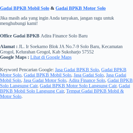
Gadai BPKB Mobil Solo
&
Gadai BPKB Motor Solo
Jika masih ada yang ingin Anda tanyakan, jangan ragu untuk
menghubungi kami!
Office Gadai BPKB
Adira Finance Solo Baru
Alamat :
JL. Ir Soekarno Blok JA No.7-9 Solo Baru, Kecamatan
Grogol, Kelurahan Grogol, Kab Sukoharjo 57552
Google Maps :
Lihat di Google Maps
Keyword Pencarian Google:
Jasa Gadai BPKB Solo
,
Gadai BPKB
Motor Solo
,
Gadai BPKB Mobil Solo
,
Jasa Gadai Solo
,
Jasa Gadai
Mobil Solo
,
Jasa Gadai Motor Solo
,
Adira Finance Solo
,
Gadai BPKB
Solo Langsung Cair
,
Gadai BPKB Motor Solo Langsung Cair
,
Gadai
BPKB Mobil Solo Langsung Cair
,
Tempat Gadai BPKB Mobil &
Motor Solo
.