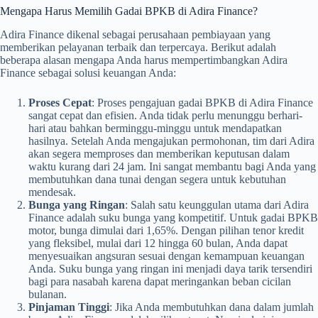
Mengapa Harus Memilih Gadai BPKB di Adira Finance?
Adira Finance dikenal sebagai perusahaan pembiayaan yang
memberikan pelayanan terbaik dan terpercaya. Berikut adalah
beberapa alasan mengapa Anda harus mempertimbangkan Adira
Finance sebagai solusi keuangan Anda:
Proses Cepat
: Proses pengajuan gadai BPKB di Adira Finance
sangat cepat dan efisien. Anda tidak perlu menunggu berhari-
hari atau bahkan berminggu-minggu untuk mendapatkan
hasilnya. Setelah Anda mengajukan permohonan, tim dari Adira
akan segera memproses dan memberikan keputusan dalam
waktu kurang dari 24 jam. Ini sangat membantu bagi Anda yang
membutuhkan dana tunai dengan segera untuk kebutuhan
mendesak.
Bunga yang Ringan
: Salah satu keunggulan utama dari Adira
Finance adalah suku bunga yang kompetitif. Untuk gadai BPKB
motor, bunga dimulai dari 1,65%. Dengan pilihan tenor kredit
yang fleksibel, mulai dari 12 hingga 60 bulan, Anda dapat
menyesuaikan angsuran sesuai dengan kemampuan keuangan
Anda. Suku bunga yang ringan ini menjadi daya tarik tersendiri
bagi para nasabah karena dapat meringankan beban cicilan
bulanan.
Pinjaman Tinggi
: Jika Anda membutuhkan dana dalam jumlah