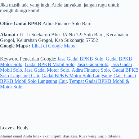
Jika masih ada yang ingin Anda tanyakan, jangan ragu untuk
menghubungi kami!
Office Gadai BPKB
Adira Finance Solo Baru
Alamat :
JL. Ir Soekarno Blok JA No.7-9 Solo Baru, Kecamatan
Grogol, Kelurahan Grogol, Kab Sukoharjo 57552
Google Maps :
Lihat di Google Maps
Keyword Pencarian Google:
Jasa Gadai BPKB Solo
,
Gadai BPKB
Motor Solo
,
Gadai BPKB Mobil Solo
,
Jasa Gadai Solo
,
Jasa Gadai
Mobil Solo
,
Jasa Gadai Motor Solo
,
Adira Finance Solo
,
Gadai BPKB
Solo Langsung Cair
,
Gadai BPKB Motor Solo Langsung Cair
,
Gadai
BPKB Mobil Solo Langsung Cair
,
Tempat Gadai BPKB Mobil &
Motor Solo
.
Leave a Reply
Alamat email Anda tidak akan dipublikasikan.
Ruas yang wajib ditandai