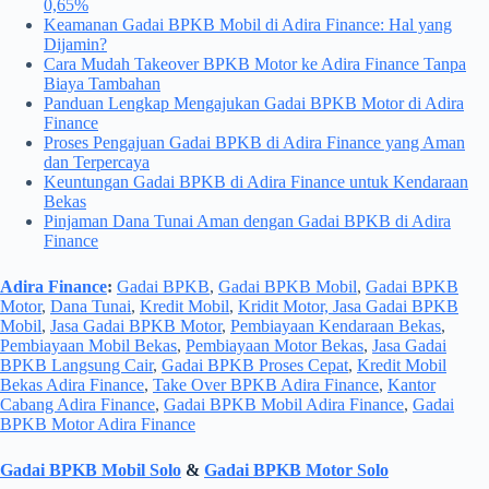
0,65%
Keamanan Gadai BPKB Mobil di Adira Finance: Hal yang
Dijamin?
Cara Mudah Takeover BPKB Motor ke Adira Finance Tanpa
Biaya Tambahan
Panduan Lengkap Mengajukan Gadai BPKB Motor di Adira
Finance
Proses Pengajuan Gadai BPKB di Adira Finance yang Aman
dan Terpercaya
Keuntungan Gadai BPKB di Adira Finance untuk Kendaraan
Bekas
Pinjaman Dana Tunai Aman dengan Gadai BPKB di Adira
Finance
Adira Finance
:
Gadai BPKB
,
Gadai BPKB Mobil
,
Gadai BPKB
Motor
,
Dana Tunai
,
Kredit Mobil
,
Kridit Motor, Jasa Gadai BPKB
Mobil
,
Jasa Gadai BPKB Motor
,
Pembiayaan Kendaraan Bekas
,
Pembiayaan Mobil Bekas
,
Pembiayaan Motor Bekas
,
Jasa Gadai
BPKB Langsung Cair
,
Gadai BPKB Proses Cepat
,
Kredit Mobil
Bekas Adira Finance
,
Take Over BPKB Adira Finance
,
Kantor
Cabang Adira Finance
,
Gadai BPKB Mobil Adira Finance
,
Gadai
BPKB Motor Adira Finance
Gadai BPKB Mobil Solo
&
Gadai BPKB Motor Solo