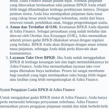
besar, Adira Finance adalah pilihan tepat. Nominal pinjaman
yang ditawarkan berdasarkan nilai jaminan BPKB Anda relatif
lebih tinggi dibandingkan lembaga pembiayaan lainnya. Dengan
jaminan motor, Anda bisa mendapatkan pinjaman dana tunai
yang cukup besar untuk berbagai kebutuhan, mulai dari biaya
renovasi rumah, pendidikan anak, hingga pengembangan usaha.
Aman dan Terdaftar di OJK
: Keamanan BPKB Anda dijamin
di Adira Finance. Sebagai perusahaan yang sudah terdaftar dan
diawasi oleh Otoritas Jasa Keuangan (OJK), Adira memastikan
seluruh proses gadai BPKB dilakukan sesuai dengan regulasi
yang berlaku. BPKB Anda akan disimpan dengan aman selama
masa pinjaman, sehingga Anda tidak perlu khawatir akan
keamanannya.
Layanan Take Over BPKB
: Jika Anda sudah menggadaikan
BPKB di lembaga keuangan lain dan ingin memindahkannya ke
Adira Finance, Anda bisa memanfaatkan layanan take over
tanpa dikenakan biaya tambahan. Proses ini sangat membantu
bagi nasabah yang ingin mendapatkan suku bunga lebih ringan
atau fasilitas yang lebih menguntungkan di Adira Finance.
Syarat Pengajuan Gadai BPKB di Adira Finance
Untuk mengajukan gadai BPKB motor di Adira Finance, Anda hanya
perlu memenuhi beberapa persyaratan sederhana. Adira Finance
memastikan proses pengajuan pinjaman mudah dan tidak berbelit-belit.