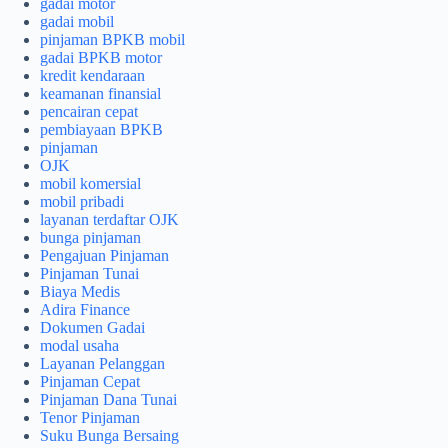
gadai motor
gadai mobil
pinjaman BPKB mobil
gadai BPKB motor
kredit kendaraan
keamanan finansial
pencairan cepat
pembiayaan BPKB
pinjaman
OJK
mobil komersial
mobil pribadi
layanan terdaftar OJK
bunga pinjaman
Pengajuan Pinjaman
Pinjaman Tunai
Biaya Medis
Adira Finance
Dokumen Gadai
modal usaha
Layanan Pelanggan
Pinjaman Cepat
Pinjaman Dana Tunai
Tenor Pinjaman
Suku Bunga Bersaing