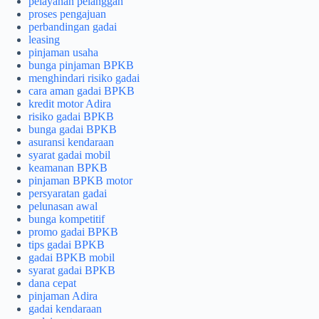
pelayanan pelanggan
proses pengajuan
perbandingan gadai
leasing
pinjaman usaha
bunga pinjaman BPKB
menghindari risiko gadai
cara aman gadai BPKB
kredit motor Adira
risiko gadai BPKB
bunga gadai BPKB
asuransi kendaraan
syarat gadai mobil
keamanan BPKB
pinjaman BPKB motor
persyaratan gadai
pelunasan awal
bunga kompetitif
promo gadai BPKB
tips gadai BPKB
gadai BPKB mobil
syarat gadai BPKB
dana cepat
pinjaman Adira
gadai kendaraan