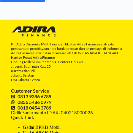
PT. Adira Dinamika Multi Finance Tbk atau Adira Finance salah satu
perusahaan pembiayaan non-bank terbesar dan terpercaya di Indonesia
Adira Finance Berizin dan Diawasi oleh OTORITAS JASA KEUANGAN
Kantor Pusat Adira Finance
Gedung Millenium Centennial Center Lt. 53-61
Jl. Jend. Sudirman Kav. 25
Karet Setiabudi
Jakarta Selatan
DKI Jakarta 12920
Customer Service
0813 9386 6789
0856 5486 0979
0818 0454 3789
Didik Sudarmanto ID AXI 040218000026
Quick Link
Gadai BPKB Mobil
Gadai BPKB Motor