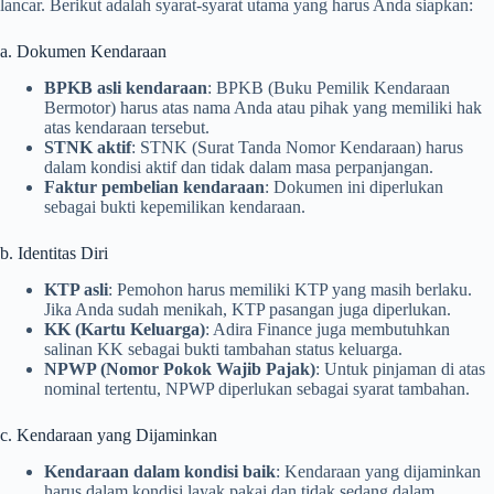
lancar. Berikut adalah syarat-syarat utama yang harus Anda siapkan:
a. Dokumen Kendaraan
BPKB asli kendaraan
: BPKB (Buku Pemilik Kendaraan
Bermotor) harus atas nama Anda atau pihak yang memiliki hak
atas kendaraan tersebut.
STNK aktif
: STNK (Surat Tanda Nomor Kendaraan) harus
dalam kondisi aktif dan tidak dalam masa perpanjangan.
Faktur pembelian kendaraan
: Dokumen ini diperlukan
sebagai bukti kepemilikan kendaraan.
b. Identitas Diri
KTP asli
: Pemohon harus memiliki KTP yang masih berlaku.
Jika Anda sudah menikah, KTP pasangan juga diperlukan.
KK (Kartu Keluarga)
: Adira Finance juga membutuhkan
salinan KK sebagai bukti tambahan status keluarga.
NPWP (Nomor Pokok Wajib Pajak)
: Untuk pinjaman di atas
nominal tertentu, NPWP diperlukan sebagai syarat tambahan.
c. Kendaraan yang Dijaminkan
Kendaraan dalam kondisi baik
: Kendaraan yang dijaminkan
harus dalam kondisi layak pakai dan tidak sedang dalam