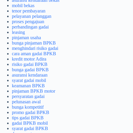
asuransi kendaraan bekas
mobil bekas
tenor pembayaran
pelayanan pelanggan
proses pengajuan
perbandingan gadai
leasing
pinjaman usaha
bunga pinjaman BPKB
menghindari risiko gadai
cara aman gadai BPKB
kredit motor Adira
risiko gadai BPKB
bunga gadai BPKB
asuransi kendaraan
syarat gadai mobil
keamanan BPKB
pinjaman BPKB motor
persyaratan gadai
pelunasan awal
bunga kompetitif
promo gadai BPKB
tips gadai BPKB
gadai BPKB mobil
syarat gadai BPKB