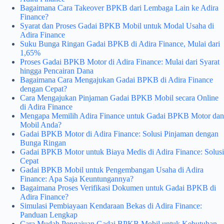
Bagaimana Cara Takeover BPKB dari Lembaga Lain ke Adira
Finance?
Syarat dan Proses Gadai BPKB Mobil untuk Modal Usaha di
Adira Finance
Suku Bunga Ringan Gadai BPKB di Adira Finance, Mulai dari
1,65%
Proses Gadai BPKB Motor di Adira Finance: Mulai dari Syarat
hingga Pencairan Dana
Bagaimana Cara Mengajukan Gadai BPKB di Adira Finance
dengan Cepat?
Cara Mengajukan Pinjaman Gadai BPKB Mobil secara Online
di Adira Finance
Mengapa Memilih Adira Finance untuk Gadai BPKB Motor dan
Mobil Anda?
Gadai BPKB Motor di Adira Finance: Solusi Pinjaman dengan
Bunga Ringan
Gadai BPKB Motor untuk Biaya Medis di Adira Finance: Solusi
Cepat
Gadai BPKB Mobil untuk Pengembangan Usaha di Adira
Finance: Apa Saja Keuntungannya?
Bagaimana Proses Verifikasi Dokumen untuk Gadai BPKB di
Adira Finance?
Simulasi Pembiayaan Kendaraan Bekas di Adira Finance:
Panduan Lengkap
Cara Mudah Pengajuan Gadai BPKB Mobil untuk Kebutuhan