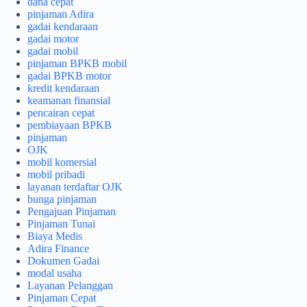
dana cepat
pinjaman Adira
gadai kendaraan
gadai motor
gadai mobil
pinjaman BPKB mobil
gadai BPKB motor
kredit kendaraan
keamanan finansial
pencairan cepat
pembiayaan BPKB
pinjaman
OJK
mobil komersial
mobil pribadi
layanan terdaftar OJK
bunga pinjaman
Pengajuan Pinjaman
Pinjaman Tunai
Biaya Medis
Adira Finance
Dokumen Gadai
modal usaha
Layanan Pelanggan
Pinjaman Cepat